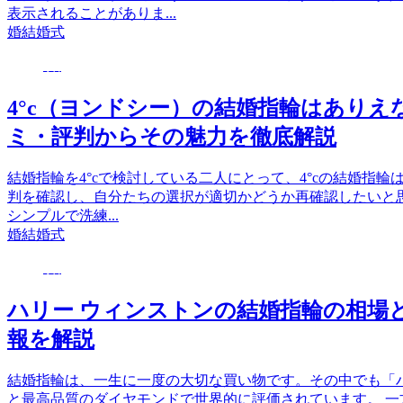
表示されることがありま...
婚
結婚式
婚
4°c（ヨンドシー）の結婚指輪はあり
ミ・評判からその魅力を徹底解説
結婚指輪を4°cで検討している二人にとって、4°cの結婚指
判を確認し、自分たちの選択が適切かどうか再確認したいと思
シンプルで洗練...
婚
結婚式
婚
ハリー ウィンストンの結婚指輪の相場
報を解説
結婚指輪は、一生に一度の大切な買い物です。その中でも「
と最高品質のダイヤモンドで世界的に評価されています。 