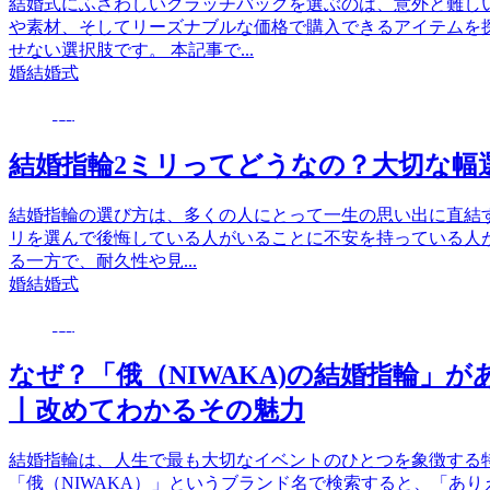
結婚式にふさわしいクラッチバッグを選ぶのは、意外と難し
や素材、そしてリーズナブルな価格で購入できるアイテムを
せない選択肢です。 本記事で...
婚
結婚式
婚
結婚指輪2ミリってどうなの？大切な幅
結婚指輪の選び方は、多くの人にとって一生の思い出に直結す
リを選んで後悔している人がいることに不安を持っている人が
る一方で、耐久性や見...
婚
結婚式
婚
なぜ？「俄（NIWAKA)の結婚指輪」
丨改めてわかるその魅力
結婚指輪は、人生で最も大切なイベントのひとつを象徴する
「俄（NIWAKA）」というブランド名で検索すると、「あ