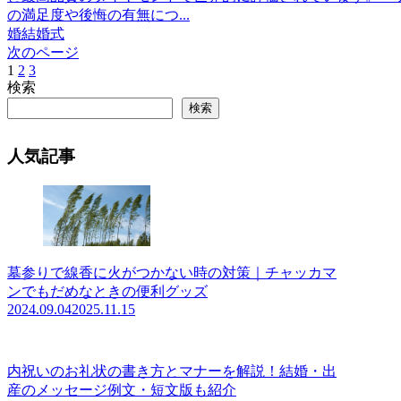
の満足度や後悔の有無につ...
婚
結婚式
次のページ
1
2
3
次
検索
へ
検索
人気記事
墓参りで線香に火がつかない時の対策｜チャッカマ
ンでもだめなときの便利グッズ
2024.09.04
2025.11.15
内祝いのお礼状の書き方とマナーを解説！結婚・出
産のメッセージ例文・短文版も紹介