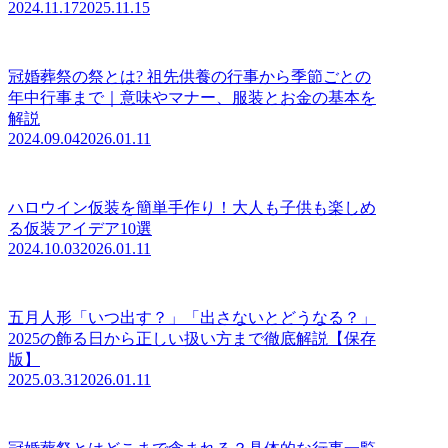
2024.11.17
2025.11.15
冠婚葬祭の祭とは? 祖先供養の行事から季節ごとの
年中行事まで｜意味やマナー、服装とお金の基本を
解説
2024.09.04
2026.01.11
ハロウイン仮装を簡単手作り！大人も子供も楽しめ
る仮装アイデア10選
2024.10.03
2026.01.11
五月人形「いつ出す？」「出さないとどうなる？」
2025の飾る日から正しい扱い方まで徹底解説【保存
版】
2025.03.31
2026.01.11